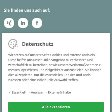
Sie finden uns auch auf:
Ihr Kontakt zu uns
Datenschutz
Victoria Consulting GmbH
Wir setzen auf unserer Seite Cookies und externe Tools ein.
Vogelstraße 22 - 24
Diese helfen uns unser Onlineangebot zu verbessern und
wirtschaftlich zu betreiben, sowie unsere Werbemaßnahmen zu
91301 Forchheim
messen, optimieren und zielgerichtet auszuspielen. Sie können
dies akzeptieren, nur die essentiellen Cookies und Tools
Tel
+49 9191 341515-0
zulassen oder eine individuelle Auswahl treffen.
Fax +49 9191 341515-25
✓
Essentiell
•
Analyse
•
Externe Inhalte
info(at)victoria-consulting.de
Alle akzeptieren