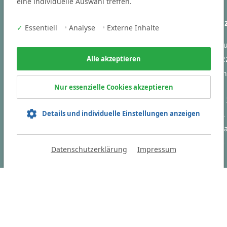
eine individuelle Auswahl treffen.
Branchen
Ihr Kontakt 
✓
Essentiell
•
Analyse
•
Externe Inhalte
Victoria Cons
Business und Steuern
Vogelstraße 2
Alle akzeptieren
Engineering
91301 Forch
IT
Nur essenzielle Cookies akzeptieren
Tel
+49 9191
Sie finden uns auch auf:
Details und individuelle Einstellungen anzeigen
Fax +49 9191
info(at)victori
consulting.de
Datenschutzerklärung
Impressum
HOME
D
en.