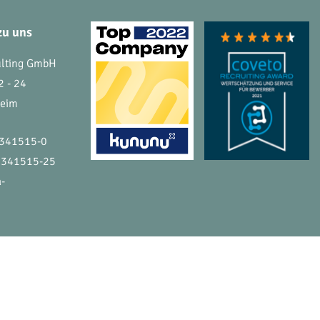
zu uns
ulting GmbH
2 - 24
heim
 341515-0
 341515-25
a-
ATENSCHUTZ
IMPRESSUM
KONTAKT