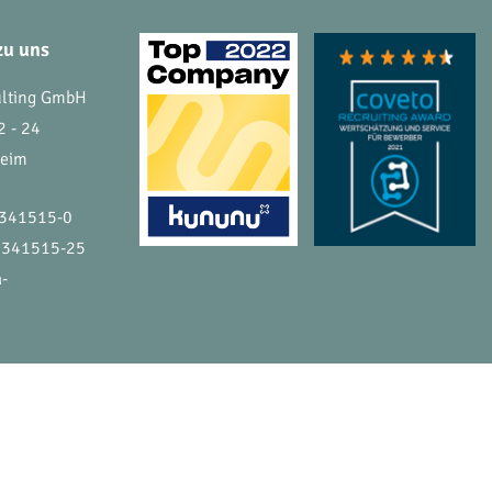
zu uns
ulting GmbH
2 - 24
heim
 341515-0
 341515-25
a-
ATENSCHUTZ
IMPRESSUM
KONTAKT