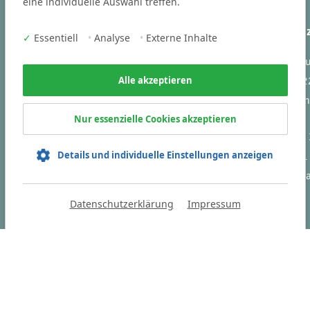
eine individuelle Auswahl treffen.
Branchen
Ihr Kontakt 
✓
Essentiell
•
Analyse
•
Externe Inhalte
Victoria Cons
Business und Steuern
Vogelstraße 2
Alle akzeptieren
Engineering
91301 Forch
IT
Nur essenzielle Cookies akzeptieren
Tel
+49 9191
Sie finden uns auch auf:
Details und individuelle Einstellungen anzeigen
Fax +49 9191
info(at)victori
consulting.de
Datenschutzerklärung
Impressum
HOME
D
en.