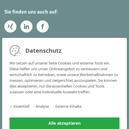
Sie finden uns auch auf:
Ihr Kontakt zu uns
Datenschutz
Victoria Consulting GmbH
Wir setzen auf unserer Seite Cookies und externe Tools ein.
Vogelstraße 22 - 24
Diese helfen uns unser Onlineangebot zu verbessern und
wirtschaftlich zu betreiben, sowie unsere Werbemaßnahmen zu
91301 Forchheim
messen, optimieren und zielgerichtet auszuspielen. Sie können
dies akzeptieren, nur die essentiellen Cookies und Tools
Tel
+49 9191 341515-0
zulassen oder eine individuelle Auswahl treffen.
Fax +49 9191 341515-25
✓
Essentiell
•
Analyse
•
Externe Inhalte
info(at)victoria-consulting.de
Alle akzeptieren