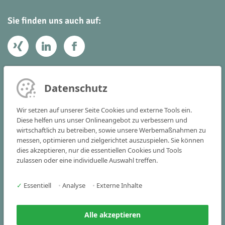
Sie finden uns auch auf:
Ihr Kontakt zu uns
Datenschutz
Victoria Consulting GmbH
Wir setzen auf unserer Seite Cookies und externe Tools ein.
Vogelstraße 22 - 24
Diese helfen uns unser Onlineangebot zu verbessern und
wirtschaftlich zu betreiben, sowie unsere Werbemaßnahmen zu
91301 Forchheim
messen, optimieren und zielgerichtet auszuspielen. Sie können
dies akzeptieren, nur die essentiellen Cookies und Tools
Tel
+49 9191 341515-0
zulassen oder eine individuelle Auswahl treffen.
Fax +49 9191 341515-25
✓
Essentiell
•
Analyse
•
Externe Inhalte
info(at)victoria-consulting.de
Alle akzeptieren