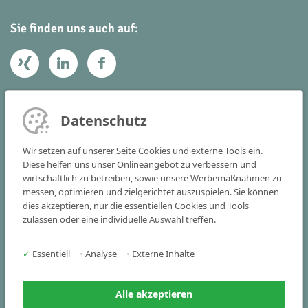
Sie finden uns auch auf:
Ihr Kontakt zu uns
Datenschutz
Victoria Consulting GmbH
Wir setzen auf unserer Seite Cookies und externe Tools ein.
Vogelstraße 22 - 24
Diese helfen uns unser Onlineangebot zu verbessern und
wirtschaftlich zu betreiben, sowie unsere Werbemaßnahmen zu
91301 Forchheim
messen, optimieren und zielgerichtet auszuspielen. Sie können
dies akzeptieren, nur die essentiellen Cookies und Tools
Tel
+49 9191 341515-0
zulassen oder eine individuelle Auswahl treffen.
Fax +49 9191 341515-25
✓
Essentiell
•
Analyse
•
Externe Inhalte
info(at)victoria-consulting.de
Alle akzeptieren