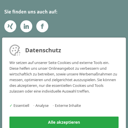
Sie finden uns auch auf:
Ihr Kontakt zu uns
Datenschutz
Victoria Consulting GmbH
Wir setzen auf unserer Seite Cookies und externe Tools ein.
Vogelstraße 22 - 24
Diese helfen uns unser Onlineangebot zu verbessern und
wirtschaftlich zu betreiben, sowie unsere Werbemaßnahmen zu
91301 Forchheim
messen, optimieren und zielgerichtet auszuspielen. Sie können
dies akzeptieren, nur die essentiellen Cookies und Tools
Tel
+49 9191 341515-0
zulassen oder eine individuelle Auswahl treffen.
Fax +49 9191 341515-25
✓
Essentiell
•
Analyse
•
Externe Inhalte
info(at)victoria-consulting.de
Alle akzeptieren