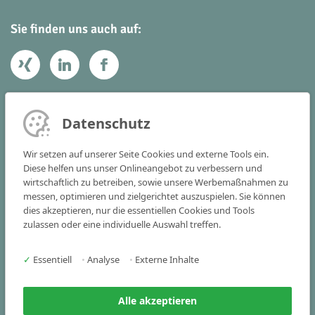
Sie finden uns auch auf:
Ihr Kontakt zu uns
Datenschutz
Victoria Consulting GmbH
Wir setzen auf unserer Seite Cookies und externe Tools ein.
Vogelstraße 22 - 24
Diese helfen uns unser Onlineangebot zu verbessern und
wirtschaftlich zu betreiben, sowie unsere Werbemaßnahmen zu
91301 Forchheim
messen, optimieren und zielgerichtet auszuspielen. Sie können
dies akzeptieren, nur die essentiellen Cookies und Tools
Tel
+49 9191 341515-0
zulassen oder eine individuelle Auswahl treffen.
Fax +49 9191 341515-25
✓
Essentiell
•
Analyse
•
Externe Inhalte
info(at)victoria-consulting.de
Alle akzeptieren