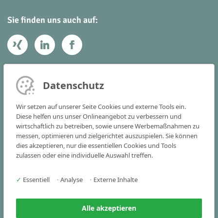
Sie finden uns auch auf:
Ihr Kontakt zu uns
Datenschutz
Victoria Consulting GmbH
Wir setzen auf unserer Seite Cookies und externe Tools ein.
Vogelstraße 22 - 24
Diese helfen uns unser Onlineangebot zu verbessern und
wirtschaftlich zu betreiben, sowie unsere Werbemaßnahmen zu
91301 Forchheim
messen, optimieren und zielgerichtet auszuspielen. Sie können
dies akzeptieren, nur die essentiellen Cookies und Tools
Tel
+49 9191 341515-0
zulassen oder eine individuelle Auswahl treffen.
Fax +49 9191 341515-25
✓
Essentiell
•
Analyse
•
Externe Inhalte
info(at)victoria-consulting.de
Alle akzeptieren