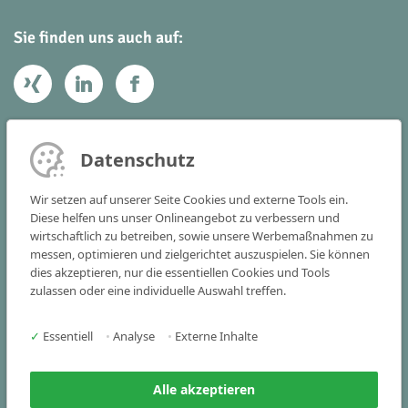
Sie finden uns auch auf:
Ihr Kontakt zu uns
Datenschutz
Victoria Consulting GmbH
Wir setzen auf unserer Seite Cookies und externe Tools ein.
Vogelstraße 22 - 24
Diese helfen uns unser Onlineangebot zu verbessern und
wirtschaftlich zu betreiben, sowie unsere Werbemaßnahmen zu
91301 Forchheim
messen, optimieren und zielgerichtet auszuspielen. Sie können
dies akzeptieren, nur die essentiellen Cookies und Tools
Tel
+49 9191 341515-0
zulassen oder eine individuelle Auswahl treffen.
Fax +49 9191 341515-25
✓
Essentiell
•
Analyse
•
Externe Inhalte
info(at)victoria-consulting.de
Alle akzeptieren