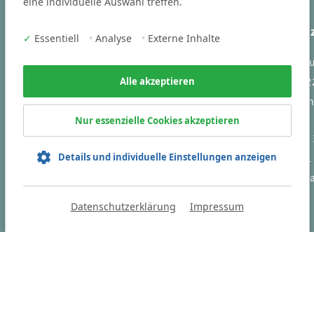
eine individuelle Auswahl treffen.
Branchen
Ihr Kontakt 
✓
Essentiell
•
Analyse
•
Externe Inhalte
Victoria Cons
Business und Steuern
Vogelstraße 2
Alle akzeptieren
Engineering
91301 Forch
IT
Nur essenzielle Cookies akzeptieren
Tel
+49 9191
Sie finden uns auch auf:
Details und individuelle Einstellungen anzeigen
Fax +49 9191
info(at)victori
consulting.de
Datenschutzerklärung
Impressum
HOME
D
en.