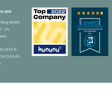
zu uns
ulting GmbH
2 - 24
heim
 341515-0
 341515-25
a-
ATENSCHUTZ
IMPRESSUM
KONTAKT