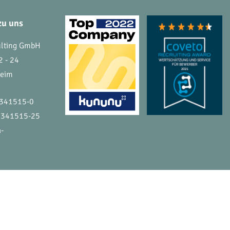
zu uns
ulting GmbH
2 - 24
heim
 341515-0
 341515-25
a-
ATENSCHUTZ
IMPRESSUM
KONTAKT