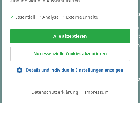
eine individuelle Auswahl treffen.
Branchen
Ihr Kontakt 
✓
Essentiell
•
Analyse
•
Externe Inhalte
Victoria Cons
Business und Steuern
Vogelstraße 2
Alle akzeptieren
Engineering
91301 Forch
IT
Nur essenzielle Cookies akzeptieren
Tel
+49 9191
Sie finden uns auch auf:
Details und individuelle Einstellungen anzeigen
Fax +49 9191
info(at)victori
consulting.de
Datenschutzerklärung
Impressum
HOME
D
en.