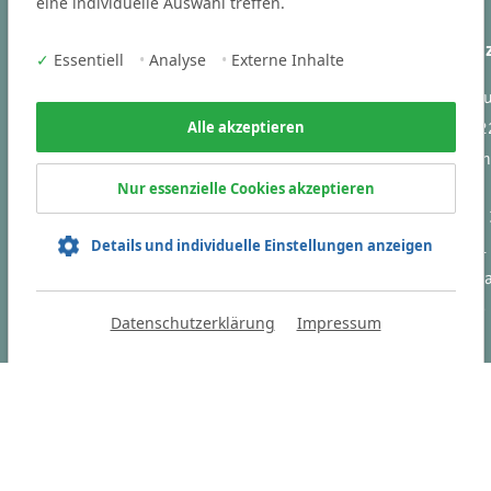
eine individuelle Auswahl treffen.
Branchen
Ihr Kontakt 
✓
Essentiell
•
Analyse
•
Externe Inhalte
Victoria Cons
Business und Steuern
Vogelstraße 2
Alle akzeptieren
Engineering
91301 Forch
IT
Nur essenzielle Cookies akzeptieren
Tel
+49 9191
Sie finden uns auch auf:
Details und individuelle Einstellungen anzeigen
Fax +49 9191
info(at)victori
consulting.de
Datenschutzerklärung
Impressum
HOME
D
en.