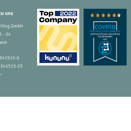
zu uns
ulting GmbH
2 - 24
heim
 341515-0
 341515-25
a-
ATENSCHUTZ
IMPRESSUM
KONTAKT